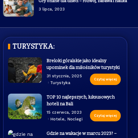
Gry online dla dzieci – rozwój, zabawa i nauka
3 lipca, 2023
TURYSTYKA:
Breloki góralskie jako idealny
upominek dla miłośników turystyki
31 stycznia, 2025
Czytaj więcej
Turystyka
TOP 10 najlepszych, luksusowych
hoteli na Bali
15 czerwca, 2023
Czytaj więcej
Hotele, Noclegi
Gdzie na wakacje w marcu 2023? –