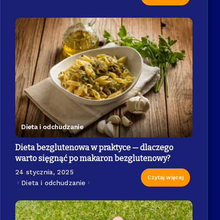
Dieta i odchudzanie
Dieta bezglutenowa w praktyce — dlaczego
warto sięgnąć po makaron bezglutenowy?
24 stycznia, 2025
Czytaj więcej
Dieta i odchudzanie