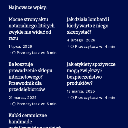
Najnowsze wpisy:
Mocne strony aktu
Jak działa lombard i
notarialnego, których
kiedy warto z niego
zwykle nie widać od
skorzystać?
razu
4 lutego, 2026
1 lipca, 2026
Przeczytasz w: 4 min
Przeczytasz w: 8 min
Ile kosztuje
Jak etykiety spożywcze
prowadzenie sklepu
mogą zwiększyć
internetowego?
bezpieczeństwo
Przewodnik dla
produktów?
przedsiębiorców
13 marca, 2025
21 marca, 2025
Przeczytasz w: 4 min
Przeczytasz w: 5 min
Kubki ceramiczne
handmade –