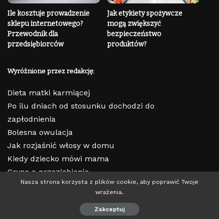
Ile kosztuje prowadzenie
Jak etykiety spożywcze
sklepu internetowego?
mogą zwiększyć
Przewodnik dla
bezpieczeństwo
przedsiębiorców
produktów?
Wyróżnione przez redakcję:
Dieta matki karmiącej
Po ilu dniach od stosunku dochodzi do
zapłodnienia
Bolesna owulacja
Jak rozjaśnić włosy w domu
Kiedy dziecko mówi mama
Grypa a przeziębienie
Nasza strona korzysta z plików cookie, aby poprawić Twoje
wrażenia.
© 2023 Copyright | lepiejtowiedziec.pl
Zakceptuj