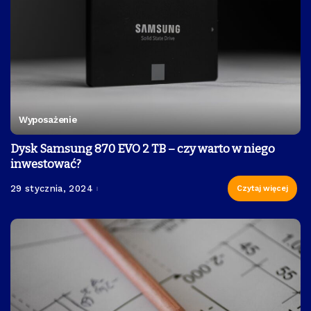
Wyposażenie
Dysk Samsung 870 EVO 2 TB – czy warto w niego
inwestować?
29 stycznia, 2024
Czytaj więcej