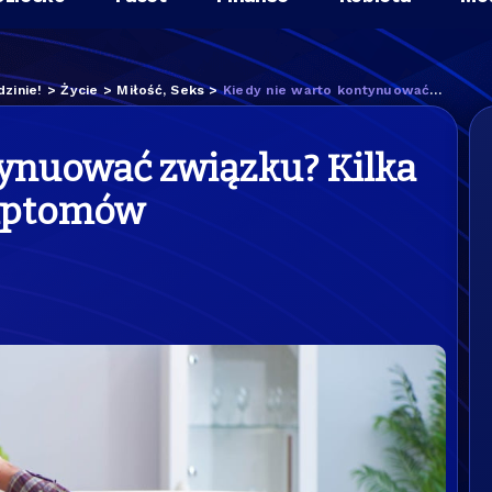
zinie!
>
Życie
>
Miłość, Seks
>
Kiedy nie warto kontynuować związku? Kilka jednoznacznych symptomów
tynuować związku? Kilka
mptomów