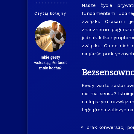
Nasze życie prywat
fundamentem udaneg
Czytaj kolejny
związki. Czasami je
znacznemu pogorszeni
jednak kilka symptomó
związku. Co do nich n
na garść praktycznyc
Jakie gesty
wskazują, że facet
mnie kocha?
Bezsensowno
Kiedy warto zastanowi
nie ma sensu? Istniej
najlepszym rozwiązan
tego grona zaliczyć na
brak konwersacji po