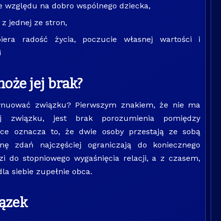
ze względu na dobro wspólnego dziecka,
z jednej ze stron,
iera radość życia, poczucie własnej wartości i
i
oże jej brak?
tynuować związku? Pierwszym znakiem, że nie ma
j związku, jest brak porozumienia pomiędzy
yce oznacza to, że dwie osoby przestają ze sobą
ę zdań najczęściej ograniczają do koniecznego
 do stopniowego wygaśnięcia relacji, a z czasem,
dla siebie zupełnie obca.
iązek