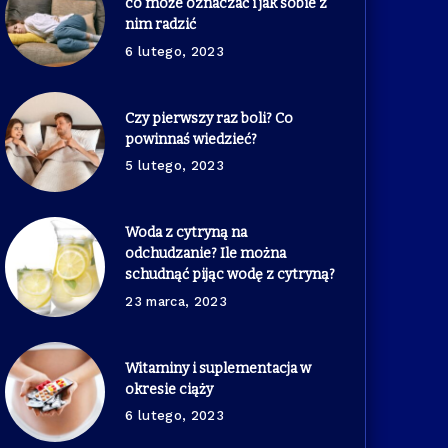
co może oznaczać i jak sobie z
nim radzić
6 lutego, 2023
Czy pierwszy raz boli? Co
powinnaś wiedzieć?
5 lutego, 2023
Woda z cytryną na
odchudzanie? Ile można
schudnąć pijąc wodę z cytryną?
23 marca, 2023
Witaminy i suplementacja w
okresie ciąży
6 lutego, 2023