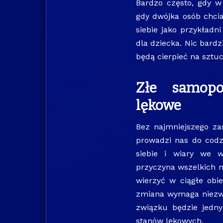
Bardzo często, gdy w
gdy dwójka osób chcia
siebie jako przykładni
dla dziecka. Nic bard
będą cierpieć na sztu
Złe samopo
lękowe
Bez najmniejszego za
prowadzi nas do codz
siebie i wiary we w
przyczyna wszelkich 
wierzyć w ciągłe obi
zmiana wymaga niezwyk
związku będzie jedn
stanów lękowych.