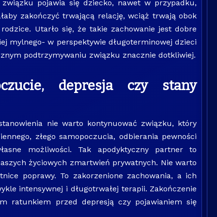
 związku pojawia się dziecko, nawet w przypadku,
łaby zakończyć trwającą relację, wciąż trwają obok
 rodzice. Utarło się, że takie zachowanie jest dobre
ziej mylnego- w perspektywie długoterminowej dzieci
cznym podtrzymywaniu związku znacznie dotkliwiej.
czucie, depresja czy stany
stanowienia nie warto kontynuować związku, który
iennego, złego samopoczucia, odbierania pewności
łasne możliwości. Tak apodyktyczny partner to
naszych życiowych zmartwień prywatnych. Nie warto
etnice poprawy. To zakorzenione zachowania, a ich
le intensywnej i długotrwałej terapii. Zakończenie
ym ratunkiem przed depresją czy pojawianiem się