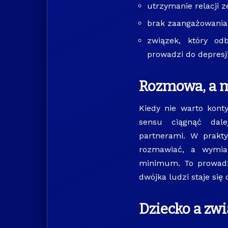
utrzymanie relacji 
brak zaangażowania 
związek, który odb
prowadzi do depresj
Rozmowa, a m
Kiedy nie warto kon
sensu ciągnąć dale
partnerami. W prakt
rozmawiać, a wymian
minimum. To prowadzi
dwójka ludzi staje się 
Dziecko a zw