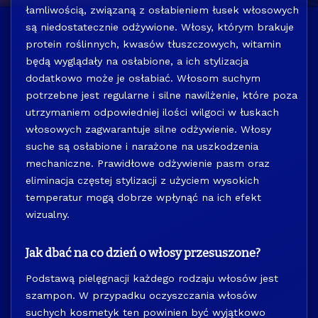
łamliwością, związaną z osłabieniem łusek włosowych
są niedostatecznie odżywione. Włosy, którym brakuje
protein roślinnych, kwasów tłuszczowych, witamin
będą wyglądały na osłabione, a ich stylizacja
dodatkowo może je osłabiać. Włosom suchym
potrzebne jest regularne i silne nawilżenie, które poza
utrzymaniem odpowiedniej ilości wilgoci w łuskach
włosowych zagwarantuje silne odżywienie. Włosy
suche są osłabione i narażone na uszkodzenia
mechaniczne. Prawidłowe odżywienie pasm oraz
eliminacja częstej stylizacji z użyciem wysokich
temperatur mogą dobrze wpłynąć na ich efekt
wizualny.
Jak dbać na co dzień o włosy przesuszone?
Podstawą pielęgnacji każdego rodzaju włosów jest
szampon. W przypadku oczyszczania włosów
suchych kosmetyk ten powinien być wyjątkowo