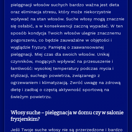
pielęgnacji włosów suchych bardzo ważna jest dieta
oraz eliminacja stresu, który może niekorzystnie
wpływać na stan włosów. Suche włosy mogą znacznie
się osłabić, a w konsekwencji zaczną wypadać. W ten
sposób kondycja Twoich włosów ulegnie znacznemu
pogorszeniu, co będzie zauważalne w objętości i
wyglądzie fryzury. Pamiętaj o zaawansowanej
pielęgnacji. Miej czas dla swoich włosów. Unikaj
czynników, mogących wpływać na przesuszenie i
łamliwość: wysokiej temperatury podczas mycia i
stylizacji, suchego powietrza, związanego z
ogrzewaniem i klimatyzacją. Zwróć uwagę na zdrową
dietę i zadbaj o częstą aktywność sportową na
świeżym powietrzu.
Włosy suche – pielęgnacja w domu czy w salonie
fryzjerskim?
Jeśli Twoje suche włosy nie są przerzedzone i bardzo