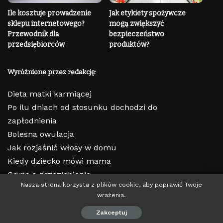
Ile kosztuje prowadzenie
Jak etykiety spożywcze
sklepu internetowego?
mogą zwiększyć
Przewodnik dla
bezpieczeństwo
przedsiębiorców
produktów?
Wyróżnione przez redakcję:
Dieta matki karmiącej
Po ilu dniach od stosunku dochodzi do
zapłodnienia
Bolesna owulacja
Jak rozjaśnić włosy w domu
Kiedy dziecko mówi mama
Grypa a przeziębienie
Nasza strona korzysta z plików cookie, aby poprawić Twoje
wrażenia.
© 2023 Copyright | lepiejtowiedziec.pl
Zakceptuj