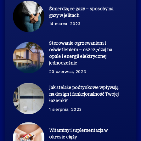
Śmierdzące gazy – sposoby na
gazy w jelitach
14 marca, 2023
Sterowanie ogrzewaniem i
oświetleniem – oszczędzaj na
opale i energii elektrycznej
jednocześnie
20 czerwca, 2023
Jak stelaże podtynkowe wpływają
na design i funkcjonalność Twojej
łazienki?
1 sierpnia, 2023
Witaminy i suplementacja w
okresie ciąży