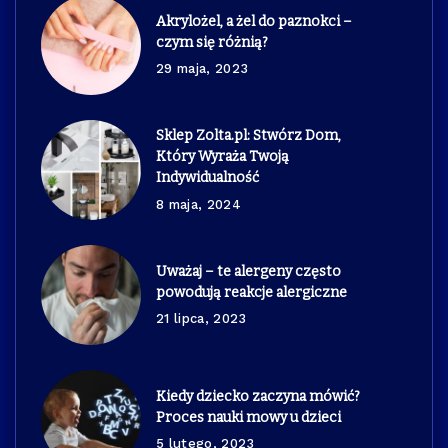
Akrylożel, a żel do paznokci –
czym się różnią?
29 maja, 2023
Sklep Zolta.pl: Stwórz Dom,
Który Wyraża Twoją
Indywidualność
8 maja, 2024
Uważaj – te alergeny często
powodują reakcje alergiczne
21 lipca, 2023
Kiedy dziecko zaczyna mówić?
Proces nauki mowy u dzieci
5 lutego, 2023