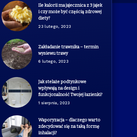
Ile kalorii ma jajecznica z 3 jajek
i czy może być częścią zdrowej
diety?
23 lutego, 2023
Zakładanie trawnika – termin
wysiewu trawy
6 lutego, 2023
Jak stelaże podtynkowe
wpływają na design i
funkcjonalność Twojej łazienki?
1 sierpnia, 2023
Waporyzacja – dlaczego warto
zdecydować się na taką formę
inhalacji?