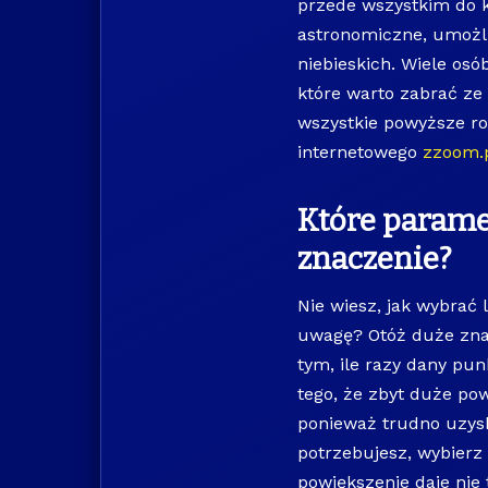
przede wszystkim do ko
astronomiczne, umożli
niebieskich. Wiele osó
które warto zabrać ze 
wszystkie powyższe ro
internetowego
zzoom.
Które parame
znaczenie?
Nie wiesz, jak wybrać
uwagę? Otóż duże znac
tym, ile razy dany pu
tego, że zbyt duże po
ponieważ trudno uzysk
potrzebujesz, wybierz
powiększenie daje nie 