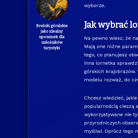
wyborze.
Jak wybrać l
Breloki góralskie
jako idealny
upominek dla
Na pewno wiesz, że na
miłośników
Mają one różne parame
turystyki
tego, co planujesz ob
inna lornetka sprawdzi
górskich krajobrazów
modelu rozważ, do cz
Chcesz wiedzieć, jakie
popularnością cieszą s
wykorzystywane nie ty
przyrodniczych obserwa
myśliwi. Oprócz tego 