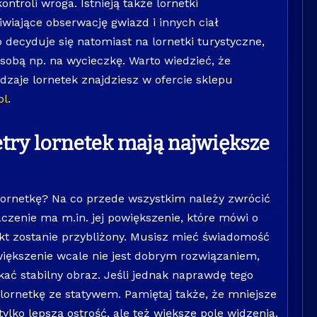
ntroli wroga. Istnieją także lornetki
wiające obserwację gwiazd i innych ciał
b decyduje się natomiast na lornetki turystyczne,
sobą np. na wycieczkę. Warto wiedzieć, że
dzaje lornetek znajdziesz w ofercie sklepu
pl
.
try lornetek mają największe
 lornetkę? Na co przede wszystkim należy zwrócić
zenie ma m.in. jej powiększenie, które mówi o
nkt zostanie przybliżony. Musisz mieć świadomość
większenie wcale nie jest dobrym rozwiązaniem,
ać stabilny obraz. Jeśli jednak naprawdę tego
 lornetkę ze statywem. Pamiętaj także, że mniejsze
tylko lepszą ostrość, ale też większe pole widzenia.