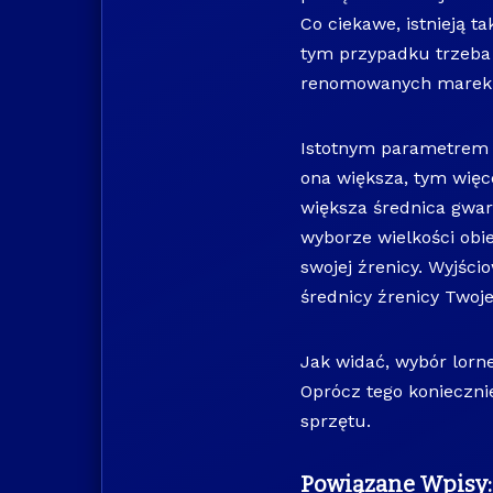
Co ciekawe, istnieją t
tym przypadku trzeba
renomowanych marek
Istotnym parametrem l
ona większa, tym więce
większa średnica gwara
wyborze wielkości obi
swojej źrenicy. Wyjści
średnicy źrenicy Twoje
Jak widać, wybór lorne
Oprócz tego konieczn
sprzętu.
Powiązane Wpisy: