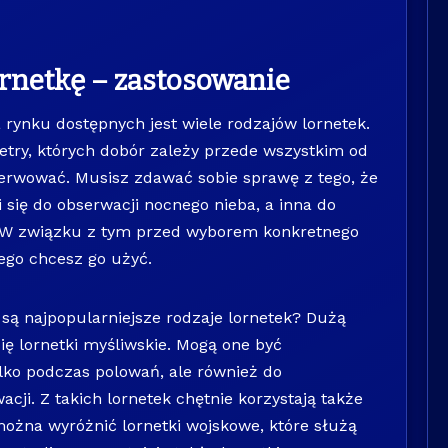
ornetkę – zastosowanie
 rynku dostępnych jest wiele rodzajów lornetek.
try, których dobór zależy przede wszystkim od
serwować. Musisz zdawać sobie sprawę z tego, że
 się do obserwacji nocnego nieba, a inna do
. W związku z tym przed wyborem konkretnego
ego chcesz go użyć.
 są najpopularniejsze rodzaje lornetek? Dużą
ię lornetki myśliwskie. Mogą one być
lko podczas polowań, ale również do
cji. Z takich lornetek chętnie korzystają także
można wyróżnić lornetki wojskowe, które służą