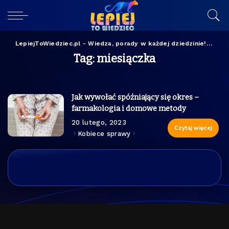
LepiejToWiedziec.pl - Wiedza, porady w każdej dziedzinie!
>
mie
Tag:
miesiączka
Jak wywołać spóźniający się okres –
farmakologia i domowe metody
20 lutego, 2023
Czytaj więcej
Kobiece sprawy