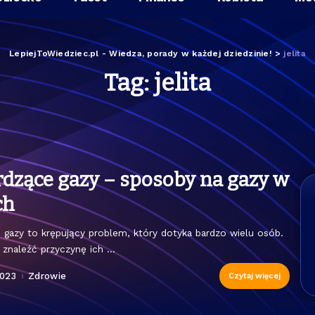
LepiejToWiedziec.pl - Wiedza, porady w każdej dziedzinie!
>
jelita
Tag:
jelita
dzące gazy – sposoby na gazy w
ch
 gazy to krępujący problem, który dotyka bardzo wielu osób.
 znaleźć przyczynę ich
...
2023
Zdrowie
Czytaj więcej