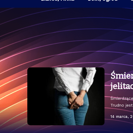
Śmier
jelita
Śmierdzące
Trudno jest
14 marca, 