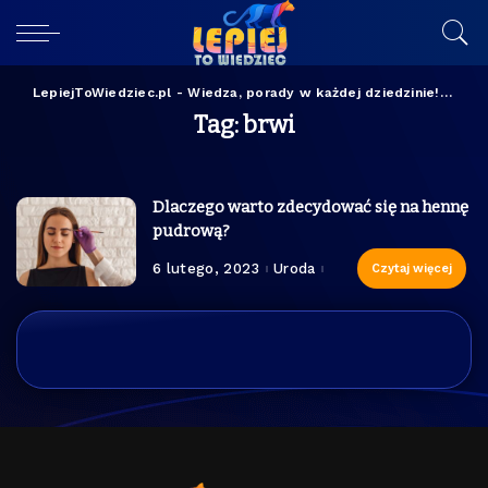
LepiejToWiedziec.pl - Wiedza, porady w każdej dziedzinie!
>
brw
Tag:
brwi
Dlaczego warto zdecydować się na hennę
pudrową?
6 lutego, 2023
Uroda
Czytaj więcej