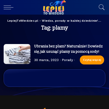
LepiejToWiedziec.pl - Wiedza, porady w każdej dziedzinie!
>
pla
Tag:
plamy
Ubrania bez plam? Naturalnie! Dowiedz
się, jak usunąć plamy za pomocą sody!
30 marca, 2023
Porady
Czytaj więcej